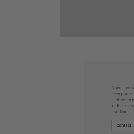
Since Januar
been part o
customers n
in the areas
handling.
Contact