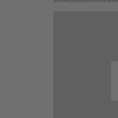
task when planning a production syste
Compacteurs et presses à
rouleaux
Broyeurs à meules
Transporteurs pneumatiques
Dispositifs d'extraction
Équipements de remplissage
Équipements de vidange
Équipements pour dosage
Équipements pour pesage
Fermeture
Écluses rotatives
Distributeurs