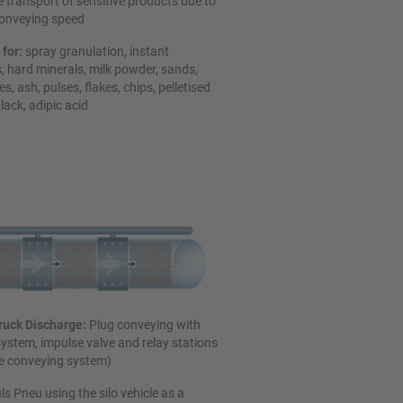
e transport of sensitive products due to
conveying speed
 for:
spray granulation, instant
, hard minerals, milk powder, sands,
s, ash, pulses, flakes, chips, pelletised
lack, adipic acid
ruck Discharge:
Plug conveying with
ystem, impulse valve and relay stations
e conveying system)
ls Pneu using the silo vehicle as a