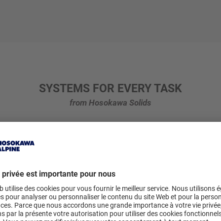
SYSTEMS FOR EVERY TASK
from Hosokawa Solids
uirements for a conveyor system. To meet these requirements, we offer ou
onents for pneumatic pressure and vacuum conveying from our own prod
y specific task.