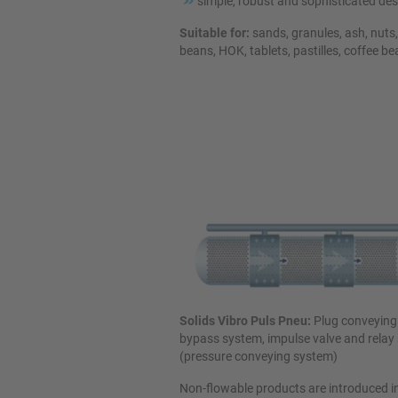
simple, robust and sophisticated de
Suitable for:
sands, granules, ash, nuts,
beans, HOK, tablets, pastilles, coffee b
Solids Vibro Puls Pneu:
Plug conveying
bypass system, impulse valve and relay 
(pressure conveying system)
Non-flowable products are introduced i