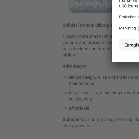
Solids Fly Pneu:
Dilute phase conveyin
Classic dilute phase conveying system f
vacuum and pressure operation. Partic
particle clouds or strands are carried by
airflow.
Advantages:
simple design, reliable operation and
maintenance
long service life, depending on wall 
solid pairing
affordable
Suitable for:
flours, grains, semolina, du
chips, powders