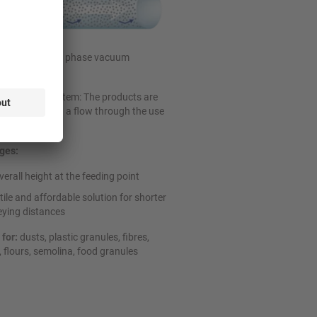
acu Fill:
Dense phase vacuum
ng
conveying system: The products are
 fluidised or in a flow through the use
m force.
ges:
verall height at the feeding point
tile and affordable solution for shorter
ying distances
 for:
dusts, plastic granules, fibres,
, flours, semolina, food granules