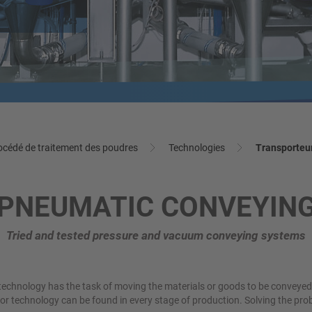
EIL EN PROCÉDÉS
TALLATION MULTI-
En savoir plus
En savoir plus
PROCESSUS
 l’avance à quoi s’attendre plus
tard
on parfaite pour des concepts de
 flexibles. Profitez actuellement
En savoir plus
lai de livraison d'environ 4 mois
En savoir plus
océdé de traitement des poudres
Technologies
Transporteu
PNEUMATIC CONVEYIN
Tried and tested pressure and vacuum conveying systems
g technology has the task of moving the materials or goods to be conveyed
r technology can be found in every stage of production. Solving the prob