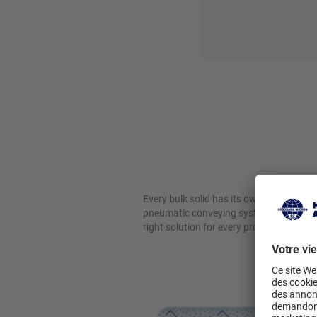
Every bulk solid has its own special req
pneumatic conveying systems with comp
right solution for every product and ever