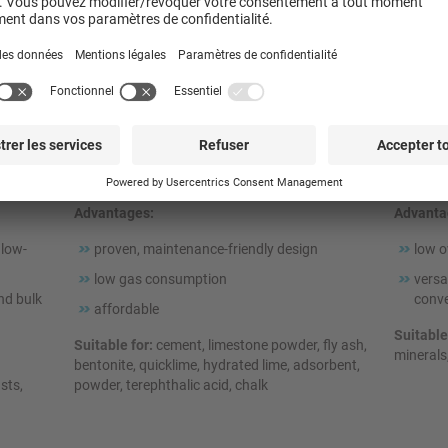
g
Solids Fluid Pneu: Dense phase pressure
Solids V
conveying
conveyi
or
les and
Pressure or vacuum conveying system: Fluidised
Vacuum 
 the
powders are conveyed as a homogeneous
conveyed
material/air mixture using the push force.
of vacuu
Advantages:
Advanta
 low-
proven, maintenance-friendly design
low o
low gas consumption
versa
and bulk
conve
affordable
Suitable
Suitable for:
cement, limestone powder, fly ash,
minerals
bentonite, quicklime, hydrated lime, adsorbent,
sts,
powder, terephthalic acid, chalk