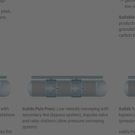
sign
gentl
low 
 peas,
eans
Suitable
products
granulate
carbon b
 with
Solids Puls Pneu:
Low velocity conveying with
Solids T
stations
secondary line (bypass system), impulse valve
bypass s
and relay stations (slow pressure conveying
(pressur
system)
nto the
solids Pu