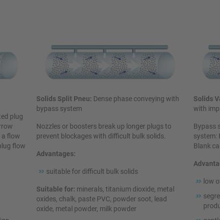
Solids Split Pneu:
Dense phase conveying with
Solids 
bypass system
with imp
ted plug
arrow
Nozzles or boosters break up longer plugs to
Bypass 
 a flow
prevent blockages with difficult bulk solids.
system: 
plug flow
Blank ca
Advantages:
Advanta
suitable for difficult bulk solids
low o
Suitable for:
minerals, titanium dioxide, metal
segre
oxides, chalk, paste PVC, powder soot, lead
produ
oxide, metal powder, milk powder