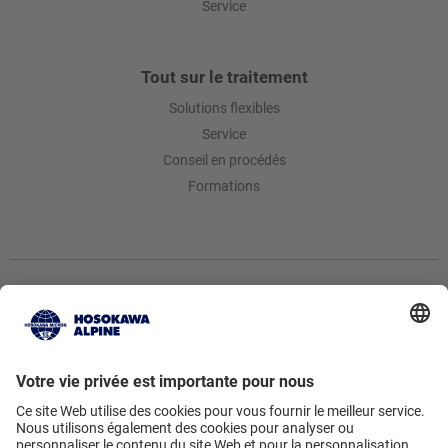
Service
Tout sur le traitement
Solutions flexibles
Service
Conseil en procédés
Formations
Hosokawa Alpine AG
Peter-Doerfler-Str. 13 – 25 • 86199
Augsburg • Germany
Vers le formulaire de contact
• +49