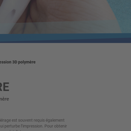
ession 3D polymère
RE
ymère