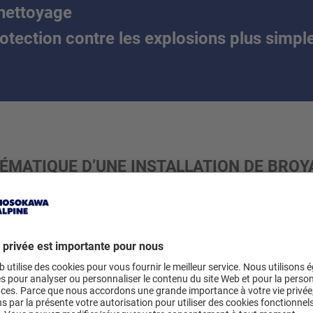
 nettoyage
tection contre les explosions plus simpl
MATIQUE D’UNE INSTALLATION DE BROY
’IMPRESSION 3D