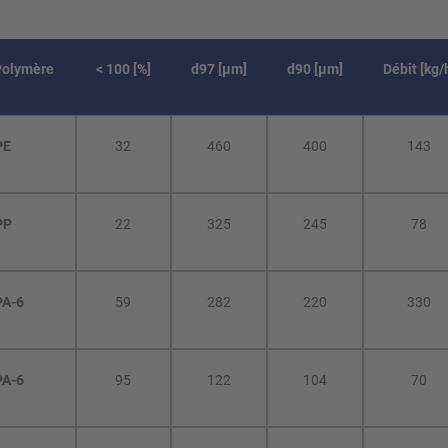
Polymère
< 100 [%]
d97 [µm]
d90 [µm]
Débit [kg/
PE
32
460
400
143
PP
22
325
245
78
PA-6
59
282
220
330
PA-6
95
122
104
70