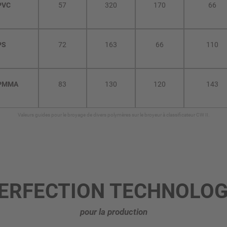
PVC
57
320
170
66
PS
72
163
66
110
PMMA
83
130
120
143
Valeurs guides pour le broyage de divers polymères sur le broyeur à classificateur CW II.
PERFECTION TECHNOLOG
pour la production