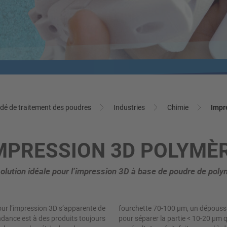
EIL EN PROCÉDÉS
TALLATION MULTI-
En savoir plus
 pour lave-vaisselle
En savoir plus
PROCESSUS
 l’avance à quoi s’attendre plus
tard
lithium-ion
on parfaite pour des concepts de
 flexibles. Profitez actuellement
En savoir plus
lai de livraison d'environ 4 mois
e titane
En savoir plus
arbone récupéré
dé de traitement des poudres
Industries
Chimie
Impr
MPRESSION 3D POLYMÈ
olution idéale pour l’impression 3D à base de poudre de pol
ur l’impression 3D s’apparente de
ge est souvent requis également
tendance est à des produits toujours
erturbe l’impression. Pour obtenir