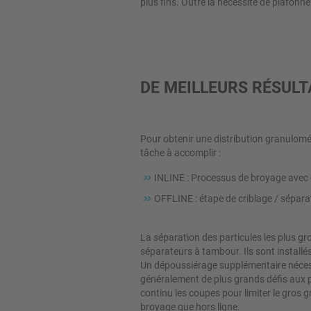
plus fins. Outre la nécessité de plafonne
Compacteurs et presses à
rouleaux
Broyeurs à meules
Transporteurs pneumatiques
DE MEILLEURS RÉSULT
Dispositifs d'extraction
Pour obtenir une distribution granulométr
Équipements de remplissage
tâche à accomplir :
Équipements de vidange
INLINE : Processus de broyage avec c
Équipements pour dosage
OFFLINE : étape de criblage / sépar
Équipements pour pesage
La séparation des particules les plus gr
séparateurs à tambour. Ils sont installé
Fermeture
Un dépoussiérage supplémentaire nécessa
généralement de plus grands défis aux p
Écluses rotatives
continu les coupes pour limiter le gros g
broyage que hors ligne.
Distributeurs