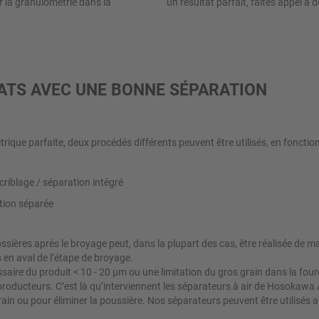
r la granulométrie dans la
un résultat parfait, faites appel à d
ATS AVEC UNE BONNE SÉPARATION
ique parfaite, deux procédés différents peuvent être utilisés, en fonction du
riblage / séparation intégré
ation séparée
ossières après le broyage peut, dans la plupart des cas, être réalisée de 
s en aval de l’étape de broyage.
ire du produit < 10 - 20 μm ou une limitation du gros grain dans la fou
roducteurs. C’est là qu’interviennent les séparateurs à air de Hosokawa A
rain ou pour éliminer la poussière. Nos séparateurs peuvent être utilisés au