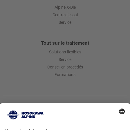
Alpine X-Die
Centre d’essai
Service
Tout sur le traitement
Solutions flexibles
Service
Conseil en procédés
Formations
Hosokawa Alpine AG