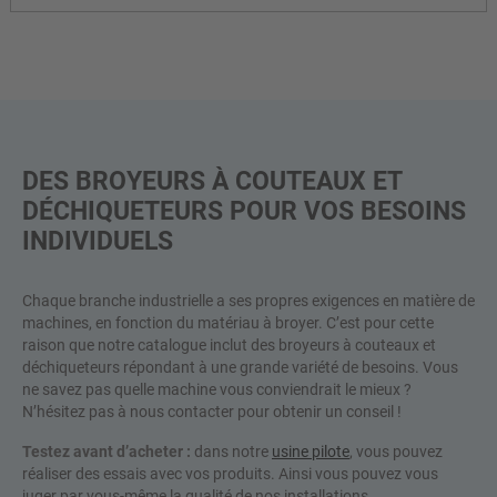
La construction robuste du granulateur Rotoplex permet de
réduire la taille des matériaux lorsque des forces de coupe
élevées sont exercées ou des débits élevés sont requis.
DES BROYEURS À COUTEAUX ET
DÉCHIQUETEURS POUR VOS BESOINS
INDIVIDUELS
Chaque branche industrielle a ses propres exigences en matière de
machines, en fonction du matériau à broyer. C’est pour cette
raison que notre catalogue inclut des broyeurs à couteaux et
déchiqueteurs répondant à une grande variété de besoins. Vous
ne savez pas quelle machine vous conviendrait le mieux ?
N’hésitez pas à nous contacter pour obtenir un conseil !
Testez avant d’acheter :
dans notre
usine pilote
, vous pouvez
réaliser des essais avec vos produits. Ainsi vous pouvez vous
juger par vous-même la qualité de nos installations.