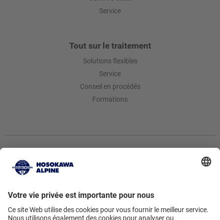
Service
Tout sur le traitement
Solutions flexibles
Service
Conseil en procédés
Formations
Hosokawa Alpine AG
Peter-Doerfler-Str. 13 – 25 • 86199
Augsburg • Germany