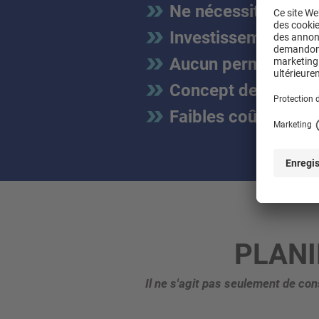
Ne nécessite pas d
Investissement faib
Aucun permis requi
Concept de locatio
Faibles coûts fixes 
PLANI
Il ne s'agit pas seulement de co