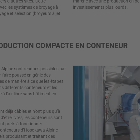
rs d’autres sites. Cette
érie avant d’engager des
avec les systèmes de broyage à
investissements plus lourds.
yage et sélection (broyeurs à jet
PRODUCTION COMPACTE EN CONTENEUR
Alpine sont rendues possibles par
r-faire poussé en génie des
ées de manière à ce que les étapes
s différents conteneurs et les
 à l’air libre sans bâtiment en
t déjà câblés et n’ont plus qu’à
d’être livrés, les conteneurs sont
t prêts à fonctionner
conteneurs d’Hosokawa Alpine
els produisant et traitant des