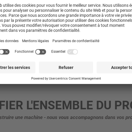
e bâtiment
le par rapport à une usine de production
s le plus souvent
n disponible
et variables
FIER L'ENSEMBLE DU P
nstruire une machine - nous vous accompagnons dans vos pro