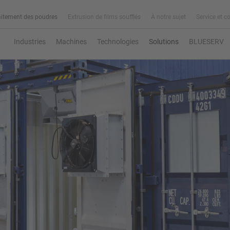
aitement des poudres
Extrusion de films soufflés
À notre sujet
Service et c
Industries
Machines
Technologies
Solutions
BLUESERV
BLUESERV
SOKAWA SOLIDS
 jour de certains systèmes de
: découvrez la gamme complète
ande Siemens nécessaire !
de produits