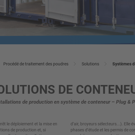
EIL EN PROCÉDÉS
TALLATION MULTI-
En savoir plus
En savoir plus
PROCESSUS
 l’avance à quoi s’attendre plus
tard
on parfaite pour des concepts de
 flexibles. Profitez actuellement
En savoir plus
lai de livraison d'environ 4 mois
En savoir plus
Procédé de traitement des poudres
Solutions
Systèmes d
OLUTIONS DE CONTENE
stallations de production en système de conteneur – Plug & P
rêt le déploiement et la mise en
ou au moins raccourcit les longues
ations de production et, si
Il est possible de tester un