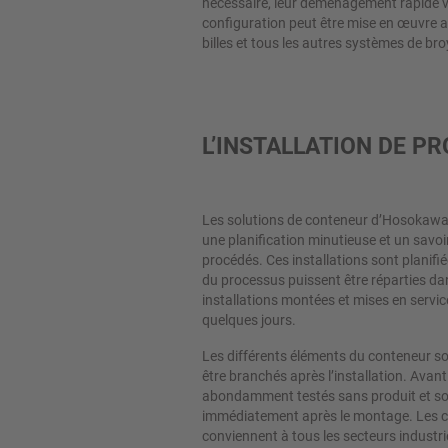
nécessaire, leur déménagement rapide ve
marché avec une production en petite s
Compacteurs et presses à
configuration peut être mise en œuvre 
rouleaux
billes et tous les autres systèmes de bro
Broyeurs à meules
Transporteurs pneumatiques
L’INSTALLATION DE 
Dispositifs d'extraction
Équipements de remplissage
Les solutions de conteneur d’Hosokawa 
une planification minutieuse et un savoi
Équipements de vidange
procédés. Ces installations sont planifi
du processus puissent être réparties dan
Équipements pour dosage
installations montées et mises en service
quelques jours.
Équipements pour pesage
Les différents éléments du conteneur son
Fermeture
être branchés après l’installation. Avant 
abondamment testés sans produit et son
Écluses rotatives
immédiatement après le montage. Les 
conviennent à tous les secteurs industri
Distributeurs