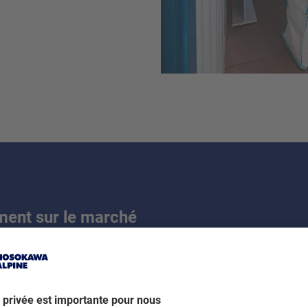
ement sur le marché
 échelle
elques jours
ide