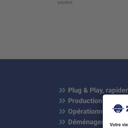
poudres.
Plug & Play, rapid
Production à petite
Opérationnel en qu
Déménagement rap