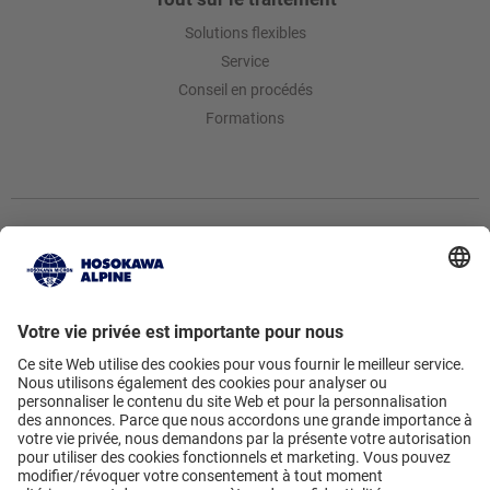
Solutions flexibles
Service
Conseil en procédés
Formations
Hosokawa Alpine AG
Peter-Doerfler-Str. 13 – 25 • 86199
Augsburg • Germany
Vers le formulaire de contact
• +49
821 5906-0