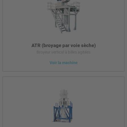
produire par exemple les charges les plus fines avec un
rendement élevé et simultanément un faible apport en énergie
spécifique.
ATR (broyage par voie sèche)
Broyeur vertical à billes agitées
Voir la machine
La série ATR est utilisée pour le broyage par voie sèche de
farines minérales à des finesses élevées de < 10 µm jusqu’à des
finesses de 95 % < 2 µm. Les applications typiques sont les
charges minérales, les matières premières pour les glaçures et
les matériaux durs. Le produit peut être enrobé en plus
pendant le processus de broyage.