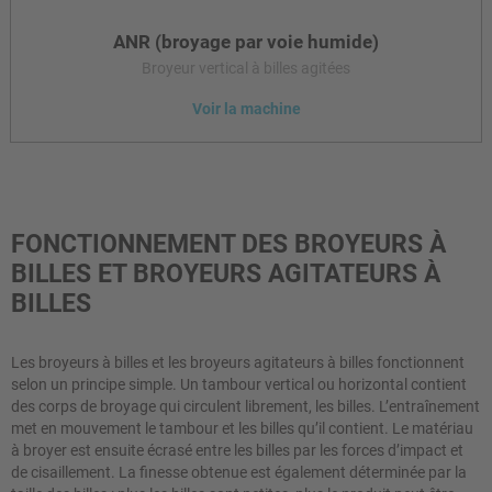
ANR (broyage par voie humide)
Broyeur vertical à billes agitées
Voir la machine
Le broyeur vertical à billes agitées ANR est employé pour le
broyage ultra-fin à haut rendement énergétique de boues
calcaires hautement concentrées (GCC). Son champ
FONCTIONNEMENT DES BROYEURS À
d’application typique est la production de boues de GCC pour
la fabrication de papier.
BILLES ET BROYEURS AGITATEURS À
BILLES
Les broyeurs à billes et les broyeurs agitateurs à billes fonctionnent
selon un principe simple. Un tambour vertical ou horizontal contient
des corps de broyage qui circulent librement, les billes. L’entraînement
met en mouvement le tambour et les billes qu’il contient. Le matériau
à broyer est ensuite écrasé entre les billes par les forces d’impact et
de cisaillement. La finesse obtenue est également déterminée par la