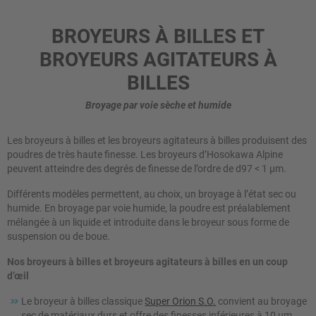
BROYEURS À BILLES ET
BROYEURS AGITATEURS À
BILLES
Broyage par voie sèche et humide
Les broyeurs à billes et les broyeurs agitateurs à billes produisent des
poudres de très haute finesse. Les broyeurs d’Hosokawa Alpine
peuvent atteindre des degrés de finesse de l’ordre de d97 < 1 μm.
Différents modèles permettent, au choix, un broyage à l’état sec ou
humide. En broyage par voie humide, la poudre est préalablement
mélangée à un liquide et introduite dans le broyeur sous forme de
suspension ou de boue.
Nos broyeurs à billes et broyeurs agitateurs à billes en un coup
d’œil
Le broyeur à billes classique
Super Orion S.O.
convient au broyage
sec de matériaux durs et offre des finesses inférieures à 10 µm.