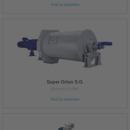
Voir la machine
Le PULVIS est un broyeur à très haute efficacité énergétique
pour la production économique de poudres à l’échelle
submicronique.
Super Orion S.O.
Broyeur à billes
Voir la machine
Les broyeurs à billes de la série Super Orion servent au broyage
ultra-fin à sec de farines minérales et de matières premières
céramiques. Associés à un sélecteur à air, ils permettent de