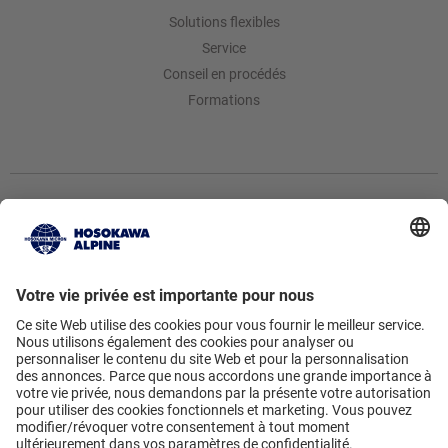
Solutions flexibles
Service
Conseil en procédés
Formations
Hosokawa Alpine AG
Peter-Doerfler-Str. 13 – 25 • 86199
Augsburg • Germany
Vers le formulaire de contact
• +49
821 5906-0