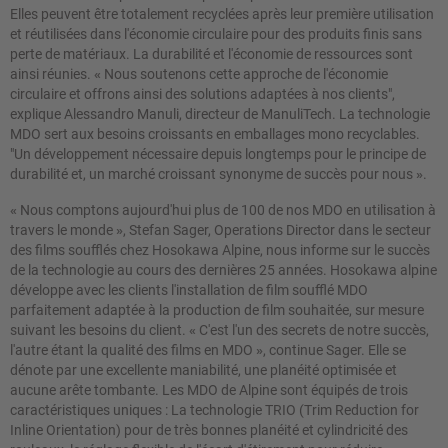
Elles peuvent être totalement recyclées après leur première utilisation
et réutilisées dans l'économie circulaire pour des produits finis sans
perte de matériaux. La durabilité et l'économie de ressources sont
ainsi réunies.
«
Nous soutenons cette approche de l'économie
circulaire et offrons ainsi des solutions adaptées à nos clients",
explique Alessandro Manuli, directeur de ManuliTech. La technologie
MDO sert aux besoins croissants en emballages mono recyclables.
"Un développement nécessaire depuis longtemps pour le principe de
durabilité et, un marché croissant synonyme de succès pour nous
»
.
«
Nous comptons aujourd'hui plus de 100 de nos MDO en utilisation à
travers le monde
»
, Stefan Sager, Operations Director dans le secteur
des films soufflés chez Hosokawa Alpine, nous informe sur le succès
de la technologie au cours des dernières 25 années. Hosokawa alpine
développe avec les clients l'installation de film soufflé MDO
parfaitement adaptée à la production de film souhaitée, sur mesure
suivant les besoins du client.
«
C'est l'un des secrets de notre succès,
l'autre étant la qualité des films en MDO
»
, continue Sager. Elle se
dénote par une excellente maniabilité, une planéité optimisée et
aucune arête tombante. Les MDO de Alpine sont équipés de trois
caractéristiques uniques : La technologie TRIO (Trim Reduction for
Inline Orientation) pour de très bonnes planéité et cylindricité des