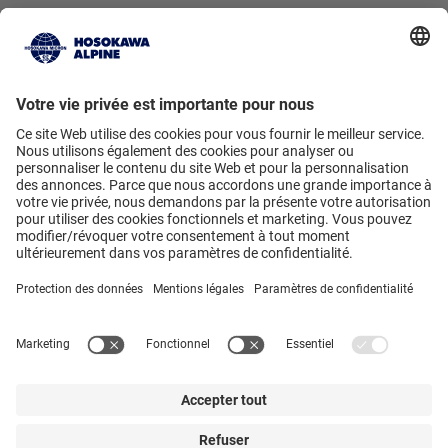
Hosokawa Alpine AG
Peter-Doerfler-Str. 13 – 25 • 86199
Augsburg • Germany
Vers le formulaire de contact
• +49
821 5906-0