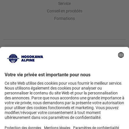
Service
Conseil en procédés
Formations
Hosokawa Alpine AG
Peter-Doerfler-Str. 13 – 25 • 86199
Augsburg • Germany
Vers le formulaire de contact
• +49
821 5906-0